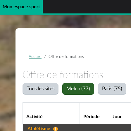
Mon espace sport
Passer au contenu principal
Accueil
Offre de formations
Offre de formations
Tous les sites
Melun (77)
Paris (75)
Activité
Période
Jour
Athlétisme