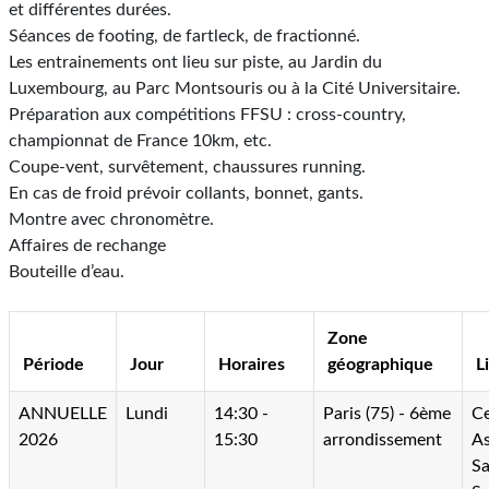
et différentes durées.
Séances de footing, de fartleck, de fractionné.
Les entrainements ont lieu sur piste, au Jardin du
Luxembourg, au Parc Montsouris ou à la Cité Universitaire.
Préparation aux compétitions FFSU : cross-country,
championnat de France 10km, etc.
Coupe-vent, survêtement, chaussures running.
En cas de froid prévoir collants, bonnet, gants.
Montre avec chronomètre.
Affaires de rechange
Bouteille d’eau.
Zone
Période
Jour
Horaires
géographique
L
ANNUELLE
Lundi
14:30 -
Paris (75) - 6ème
Ce
2026
15:30
arrondissement
As
Sa