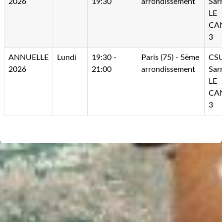
2026
19:30
arrondissement
Sarr
LE
CA
3
ANNUELLE
Lundi
19:30 -
Paris (75) - 5ème
CSU
2026
21:00
arrondissement
Sarr
LE
CA
3