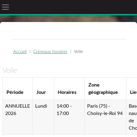
Panneau latéral
Passer au contenu principal
Accueil
Créneaux horaires
Voile
Voile
Zone
Période
Jour
Horaires
géographique
Lie
ANNUELLE
Lundi
14:00 -
Paris (75) -
Bas
2026
17:00
Choisy-le-Roi 94
nau
de
Cho