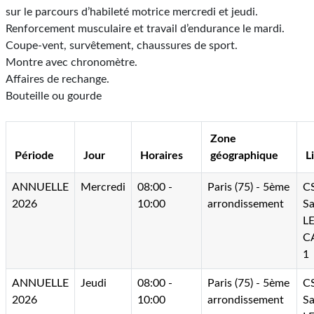
sur le parcours d’habileté motrice mercredi et jeudi.
Renforcement musculaire et travail d’endurance le mardi.
Coupe-vent, survêtement, chaussures de sport.
Montre avec chronomètre.
Affaires de rechange.
Bouteille ou gourde
Zone
Période
Jour
Horaires
géographique
L
ANNUELLE
Mercredi
08:00 -
Paris (75) - 5ème
C
2026
10:00
arrondissement
Sa
L
C
1
ANNUELLE
Jeudi
08:00 -
Paris (75) - 5ème
C
2026
10:00
arrondissement
Sa