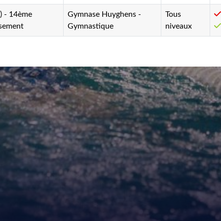
5) - 14ème
Gymnase Huyghens -
Tous
ssement
Gymnastique
niveaux