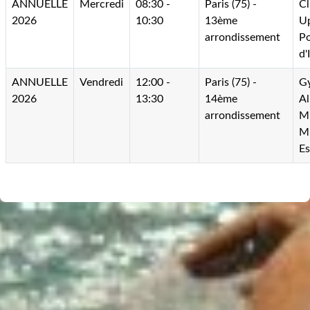
ANNUELLE
Mercredi
08:30 -
Paris (75) -
C
2026
10:30
13ème
Up
arrondissement
Po
d'
ANNUELLE
Vendredi
12:00 -
Paris (75) -
G
2026
13:30
14ème
Al
arrondissement
Mi
M
Es