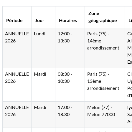
Zone
Période
Jour
Horaires
géographique
L
ANNUELLE
Lundi
12:00 -
Paris (75) -
G
2026
13:30
14ème
Al
arrondissement
Mi
M
Es
ANNUELLE
Mardi
08:30 -
Paris (75) -
C
2026
10:30
13ème
Up
arrondissement
Po
d'
ANNUELLE
Mardi
17:00 -
Melun (77) -
ly
2026
18:30
Melun 77000
Sa
As