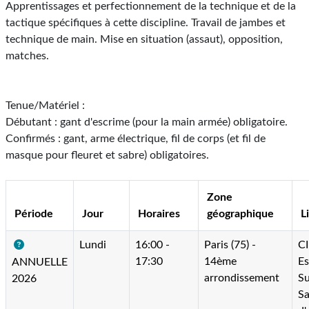
Apprentissages et perfectionnement de la technique et de la
tactique spécifiques à cette discipline. Travail de jambes et
technique de main. Mise en situation (assaut), opposition,
matches.
Tenue/Matériel :
Débutant : gant d'escrime (pour la main armée) obligatoire.
Confirmés : gant, arme électrique, fil de corps (et fil de
masque pour fleuret et sabre) obligatoires.
Zone
Période
Jour
Horaires
géographique
L
Lundi
16:00 -
Paris (75) -
C
17:30
14ème
E
ANNUELLE
arrondissement
Su
2026
Sa