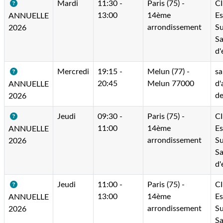
Mardi
11:30 -
Paris (75) -
C
13:00
14ème
E
ANNUELLE
arrondissement
Su
2026
Sa
d'
Mercredi
19:15 -
Melun (77) -
sa
20:45
Melun 77000
d'
ANNUELLE
d
2026
Jeudi
09:30 -
Paris (75) -
C
11:00
14ème
E
ANNUELLE
arrondissement
Su
2026
Sa
d'
Jeudi
11:00 -
Paris (75) -
C
13:00
14ème
E
ANNUELLE
arrondissement
Su
2026
Sa