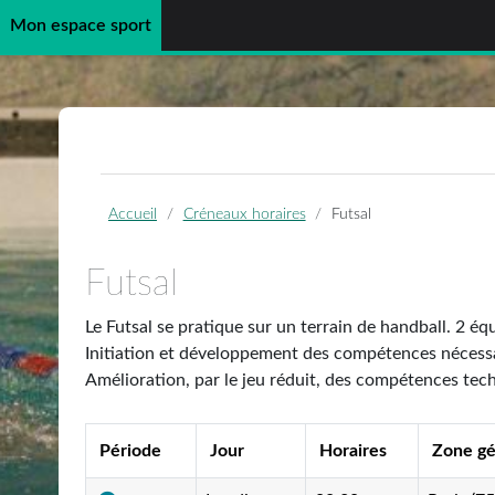
Mon espace sport
Passer au contenu principal
Accueil
Créneaux horaires
Futsal
Futsal
Le Futsal se pratique sur un terrain de handball. 2 é
Initiation et développement des compétences nécessair
Amélioration, par le jeu réduit, des compétences tech
Période
Jour
Horaires
Zone g