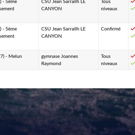
5) - 5ème
CSU Jean Sarrailh LE
Tous
ssement
CANYON
niveaux
5) - 5ème
CSU Jean Sarrailh LE
Confirmé
ssement
CANYON
7) - Melun
gymnase Joannes
Tous
Raymond
niveaux