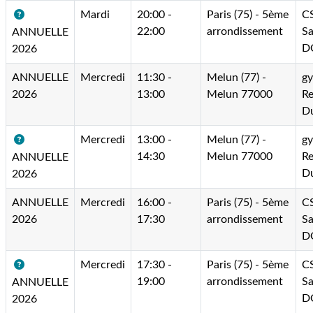
Mardi
20:00 -
Paris (75) - 5ème
C
22:00
arrondissement
Sa
ANNUELLE
D
2026
ANNUELLE
Mercredi
11:30 -
Melun (77) -
g
2026
13:00
Melun 77000
R
Du
Mercredi
13:00 -
Melun (77) -
g
14:30
Melun 77000
R
ANNUELLE
Du
2026
ANNUELLE
Mercredi
16:00 -
Paris (75) - 5ème
C
2026
17:30
arrondissement
Sa
D
Mercredi
17:30 -
Paris (75) - 5ème
C
19:00
arrondissement
Sa
ANNUELLE
D
2026