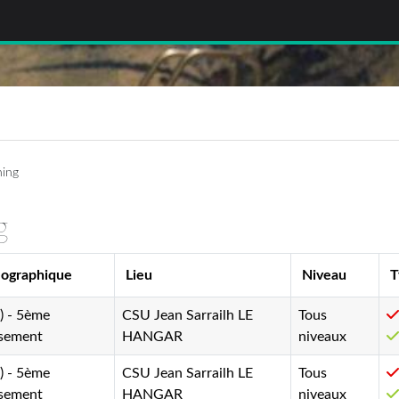
ning
g
éographique
Lieu
Niveau
T
5) - 5ème
CSU Jean Sarrailh LE
Tous
ssement
HANGAR
niveaux
5) - 5ème
CSU Jean Sarrailh LE
Tous
ssement
HANGAR
niveaux