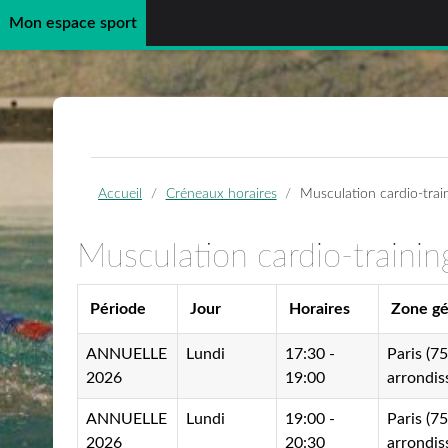
Mon espace sport
Passer au contenu principal
Accueil
Créneaux horaires
Musculation cardio-trai
Musculation cardio-trainin
Période
Jour
Horaires
Zone g
ANNUELLE
Lundi
17:30 -
Paris (7
2026
19:00
arrondi
ANNUELLE
Lundi
19:00 -
Paris (7
2026
20:30
arrondi