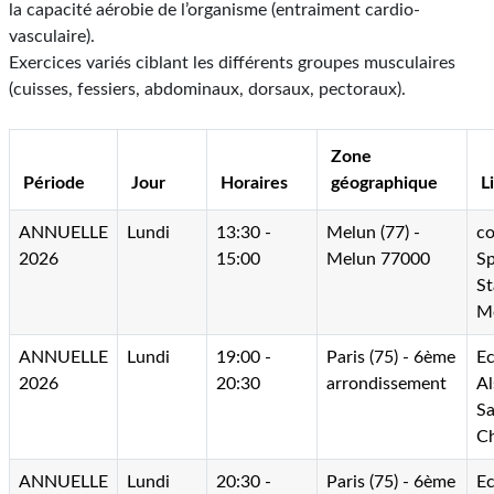
la capacité aérobie de l’organisme (entraiment cardio-
vasculaire).
Exercices variés ciblant les différents groupes musculaires
(cuisses, fessiers, abdominaux, dorsaux, pectoraux).
Zone
Période
Jour
Horaires
géographique
L
ANNUELLE
Lundi
13:30 -
Melun (77) -
c
2026
15:00
Melun 77000
Sp
St
M
ANNUELLE
Lundi
19:00 -
Paris (75) - 6ème
Ec
2026
20:30
arrondissement
Al
Sa
C
ANNUELLE
Lundi
20:30 -
Paris (75) - 6ème
Ec