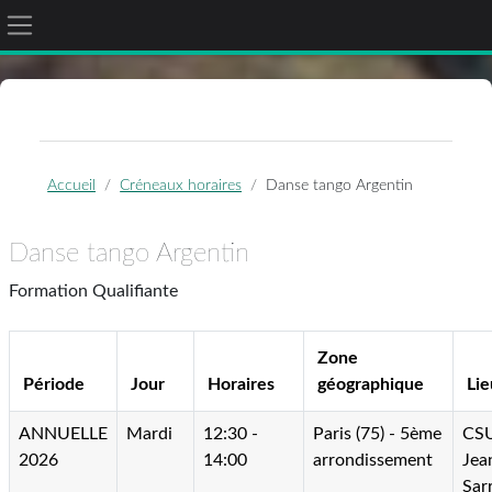
Panneau latéral
Passer au contenu principal
Accueil
Créneaux horaires
Danse tango Argentin
Danse tango Argentin
Formation Qualifiante
Zone
Période
Jour
Horaires
géographique
Lie
ANNUELLE
Mardi
12:30 -
Paris (75) - 5ème
CS
2026
14:00
arrondissement
Jea
Sarr